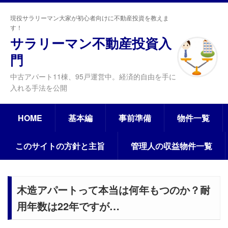
現役サラリーマン大家が初心者向けに不動産投資を教えま
す！
サラリーマン不動産投資入
門
中古アパート11棟、95戸運営中。経済的自由を手に
入れる手法を公開
HOME
基本編
事前準備
物件一覧
このサイトの方針と主旨
管理人の収益物件一覧
木造アパートって本当は何年もつのか？耐
用年数は22年ですが…